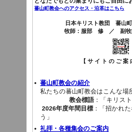
どなたでもどの集まりにもご自由に
蕃山町教会へのアクセス・沿革はこちら
日本キリスト教団 蕃山
牧師：服部 修 ／ 副牧
【 サ イ ト の ご 案 内
蕃山町教会の紹介
私たちの蕃山町教会はこんな場
教会標語
：「キリスト
2026年度年間目標
：「招かれた
う」
礼拝・各種集会のご案内