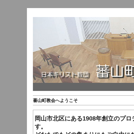
蕃山町教会へようこそ
岡山市北区にある1908年創立のプ
す。