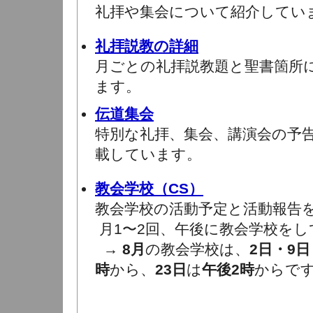
礼拝や集会について紹介してい
礼拝説教の詳細
月ごとの礼拝説教題と聖書箇所
ます。
伝道集会
特別な礼拝、集会、講演会の予
載しています。
教会学校（CS）
教会学校の活動予定と活動報告
月1〜2回、午後に教会学校をし
→
8月
の教会学校は、
2日・9日
時
から、
23日
は
午後2時
からで