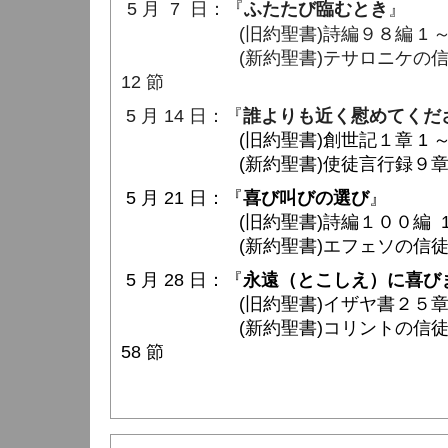
5 月 7 日：『
ふたたび臨むとき
』
(旧約聖書)詩編９８編 1 ～ 
(新約聖書)テサロニケの信徒への
12 節
5 月 14 日：『
誰よりも近く慰めてくだ
(旧約聖書)創世記１章 1 ～ 
(新約聖書)使徒言行録９章 26 
5 月 21 日：『
喜び叫びの選び
』
(旧約聖書)詩編１００編 1 ～
(新約聖書)エフェソの信徒への手
5 月 28 日：『
永遠（とこしえ）に喜び
(旧約聖書)イザヤ書２５章 6 ～
(新約聖書)コリントの信徒への手
58 節