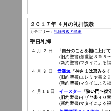
２０１７年 ４月の礼拝説教
カテゴリー：
礼拝説教の詳細
聖日礼拝
４ 月 ２ 日：『
自分のことを棚に上げて
(旧約聖書)創世記３章 8 〜 1
(新約聖書)マタイによる福音書７章
４ 月 ９ 日：
受難週
『
神さまは恵みをく
(旧約聖書)エレミヤ書２９章 10
(新約聖書)マタイによる福音書７章
４ 月１６日：
イースター
『
狭い門〜復
(旧約聖書)イザヤ書４０章 1 
(新約聖書)マタイによる福音書７章