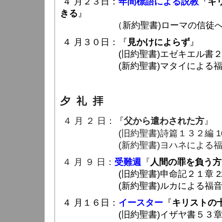
４ 月２３日：
年間標語による説教
『
キ
きる
』
（
新約聖書)ローマの信徒への手
４ 月３０日：
『
見かけによらず
』
(旧約聖書)エゼキエル書２２章 2
(新約聖書)マタイによる福音書７章
夕 礼 拝
４ 月 ２ 日：『
父から遣わされた方
』
(旧約聖書)詩篇１３２編 10 〜
(新約聖書)ヨハネによる福音書１０
４ 月 ９ 日：
受難週
『
人間の罪を負う方
(旧約聖書)申命記２１章 22 〜
(新約聖書)ルカによる福音書２３章
４ 月１６日：
イースター
『
キリストの
(旧約聖書)イザヤ書５３章 6 〜