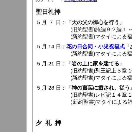
聖日礼拝
5 月 7 日：『
天の父の御心を行う
』
(旧約聖書)詩編９２編 1 ～ 1
(新約聖書)マタイによる福音書７章
5 月 14 日：
花の日合同・小児祝福式
『
(新約聖書)
マタイによる福音
5 月 21 日：『
岩の上に家を建てる
』
(旧約聖書)列王記上３章 10 ～
(新約聖書)
マタイによる福音
5 月 28 日：『
神の言葉に癒され、従う
(旧約聖書)レビ記１４章 19 ～
（
新約聖書)
マタイによる福音
夕 礼 拝