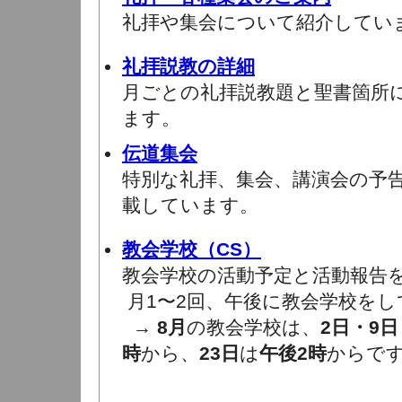
礼拝や集会について紹介してい
礼拝説教の詳細
月ごとの礼拝説教題と聖書箇所
ます。
伝道集会
特別な礼拝、集会、講演会の予
載しています。
教会学校（CS）
教会学校の活動予定と活動報告
月1〜2回、午後に教会学校をし
→
8月
の教会学校は、
2日・9日
時
から、
23日
は
午後2時
からで