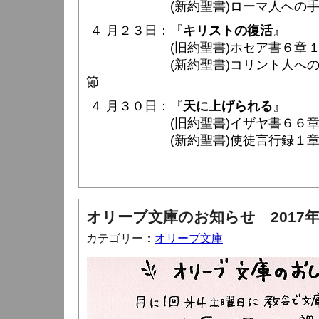
(新約聖書)ローマ人への手紙６章 
４ 月２３日：『
キリストの復活
』
(旧約聖書)ホセア書６章 1 〜
(新約聖書)コリント人への手紙（
節
４ 月３０日：『
天に上げられる
』
(旧約聖書)イザヤ書６６章 1 
(新約聖書)使徒言行録１章 6 〜
オリーブ文庫のお知らせ 2017年
カテゴリー：
オリーブ文庫