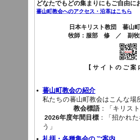
どなたでもどの集まりにもご自由に
蕃山町教会へのアクセス・沿革はこちら
日本キリスト教団 蕃山
牧師：服部 修 ／ 副牧
【 サ イ ト の ご 案 内
蕃山町教会の紹介
私たちの蕃山町教会はこんな場
教会標語
：「キリスト
2026年度年間目標
：「招かれた
う」
礼拝・各種集会のご案内