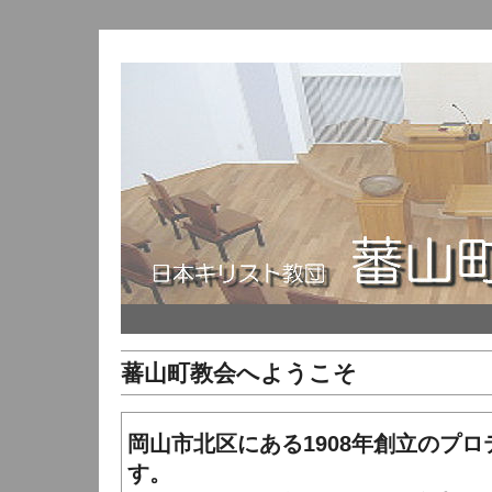
蕃山町教会へようこそ
岡山市北区にある1908年創立のプ
す。