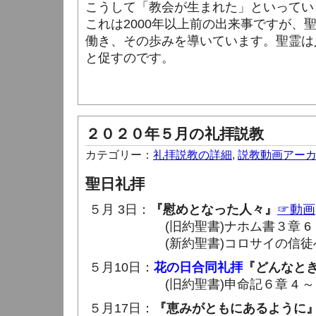
こうして「教会が生まれた」といってい
これは2000年以上前の出来事ですが、
働き、その歩みを導いています。聖霊は
と促すのです。
２０２０年５月の礼拝説教
カテゴリー：
礼拝説教の詳細
,
説教動画アー
聖日礼拝
５月 3日：
『慰めとなった人々』
☞動画
(旧約聖書)ナホム書３章 6 ～ 
(新約聖書)コロサイの信徒への手紙
５月10日：
花の日合同礼拝
『どんなと
(旧約聖書)申命記６章 4 ～ 1
５月17日：
『恵みがともにあるように