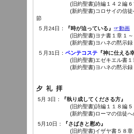
(旧約聖書)詩編１４２編 6 節 
(新約聖書)コロサイの信徒への手紙
節
５月24日：
『時が迫っている』
☞動画
(旧約聖書)ヨナ書１章 1 ～ 3
(新約聖書)ヨハネの黙示録１章 1
５月31日：
ペンテコステ
『神に仕える
(旧約聖書)エゼキエル書１章 26
(新約聖書)ヨハネの黙示録１章 4
夕 礼 拝
5月 3日：
『執り成してくださる方』
(旧約聖書)詩編１１８編 5 ～ 
(新約聖書)ローマの信徒への手紙８
5月10日：
『さばきと慰め』
(旧約聖書)イザヤ書５８章 6 ～