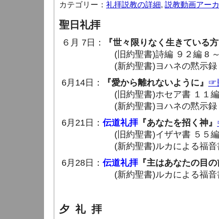
カテゴリー：
礼拝説教の詳細
,
説教動画アー
聖日礼拝
６月 7日：
『世々限りなく生きている方
(旧約聖書)詩編 ９２編 8 ～ 1
(新約聖書)ヨハネの黙示録 １章 9
6月14日：
『愛から離れないように』
☞
(旧約聖書)ホセア書 １１編 8 
(新約聖書)ヨハネの黙示録 ２章 
6月21日：
伝道礼拝
『あなたを招く神』
(旧約聖書)イザヤ書 ５５編 6 
(新約聖書)ルカによる福音書 １４章
6月28日：
伝道礼拝
『主はあなたの目の
(新約聖書)ルカによる福音書 １６章
夕 礼 拝