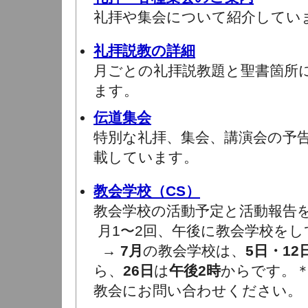
礼拝や集会について紹介してい
礼拝説教の詳細
月ごとの礼拝説教題と聖書箇所
ます。
伝道集会
特別な礼拝、集会、講演会の予
載しています。
教会学校（CS）
教会学校の活動予定と活動報告
月1〜2回、午後に教会学校をし
→
7月
の教会学校は、
5日・12
ら、
26日
は
午後2時
からです。
教会にお問い合わせください。