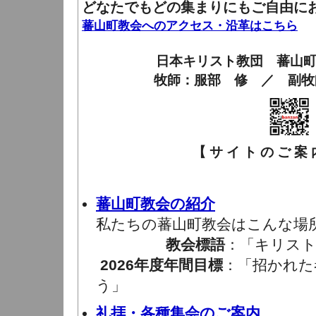
どなたでもどの集まりにもご自由に
蕃山町教会へのアクセス・沿革はこちら
日本キリスト教団 蕃山
牧師：服部 修 ／ 副牧
【 サ イ ト の ご 案 内
蕃山町教会の紹介
私たちの蕃山町教会はこんな場
教会標語
：「キリスト
2026年度年間目標
：「招かれた
う」
礼拝・各種集会のご案内