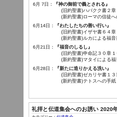
6月 7日：
『神の御前で義とされる』
(旧約聖書)ハバクク書２章 1 ～
(新約聖書)ローマの信徒への手紙３
6月14日：
『わたしたちの善い行い』
(旧約聖書)イザヤ書６４章 5 ～
(新約聖書)ルカによる福音書１７章
6月21日：
『福音のしるし』
(旧約聖書)申命記３０章 1 〜 
(新約聖書)マタイによる福音書２６
6月28日：
『新たに造りかえる洗い』
(旧約聖書)ゼカリヤ書１３章 
(新約聖書)テトスへの手紙３章 1
礼拝と伝道集会へのお誘い 2020
カテゴリー：
伝道集会