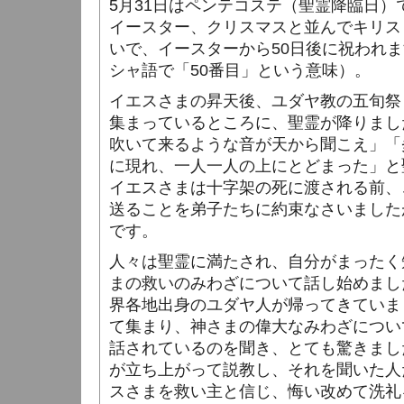
5月31日はペンテコステ（聖霊降臨日）
イースター、クリスマスと並んでキリス
いで、イースターから50日後に祝われ
シャ語で「50番目」という意味）。
イエスさまの昇天後、ユダヤ教の五旬祭
集まっているところに、聖霊が降りまし
吹いて来るような音が天から聞こえ」「
に現れ、一人一人の上にとどまった」と
イエスさまは十字架の死に渡される前、
送ることを弟子たちに約束なさいました
です。
人々は聖霊に満たされ、自分がまったく
まの救いのみわざについて話し始めまし
界各地出身のユダヤ人が帰ってきていま
て集まり、神さまの偉大なみわざについ
話されているのを聞き、とても驚きまし
が立ち上がって説教し、それを聞いた人
スさまを救い主と信じ、悔い改めて洗礼