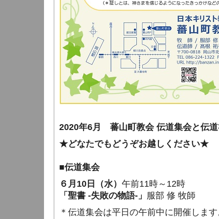
2020年6月 蕃山町教会 伝道集会と伝
★どなたでもどうぞお越しください★
■伝道集会
６月10日（水）
午前11時～12時
「聖書 -失敗の物語-」
服部 修 牧師
＊伝道集会は平日の午前中に開催します