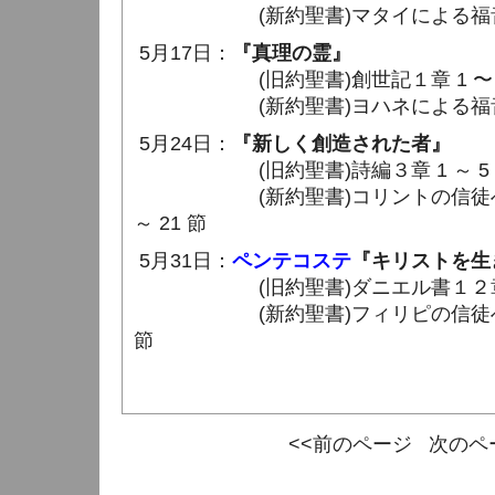
(新約聖書)マタイによる福音書２５
5月17日：
『真理の霊』
(旧約聖書)創世記１章 1 〜 5
(新約聖書)ヨハネによる福音書１４
5月24日：
『新しく創造された者』
(旧約聖書)詩編３章 1 ～ 5
(新約聖書)コリントの信徒への手紙
～ 21 節
5月31日：
ペンテコステ
『キリストを生
(旧約聖書)ダニエル書１２章 
(新約聖書)フィリピの信徒への手紙
節
<<前のページ
次のペ