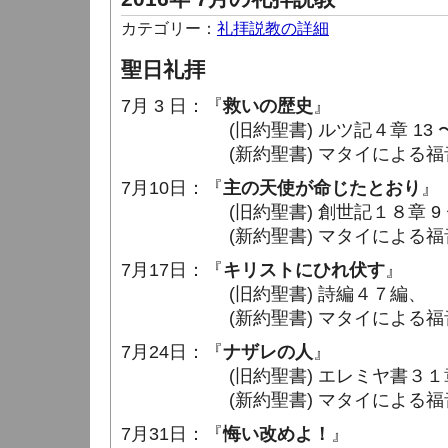
カテゴリー：
礼拝説教の詳細
聖日礼拝
7月 3 日：『
救いの歴史
』
(旧約聖書) ルツ記４章 13 〜1
(新約聖書) マタイによる福音書１章
7月10日：『
主の天使が命じたとおり
』
(旧約聖書) 創世記１８章 9 〜
(新約聖書) マタイによる福音書１章
7月17日：『
キリストにひれ伏す
』
(旧約聖書) 詩編４７編、
(新約聖書) マタイによる福音書２章
7月24日：『
ナザレの人
』
(旧約聖書) エレミヤ書３１章 15
(新約聖書) マタイによる福音書２章
7月31日：『
悔い改めよ！
』