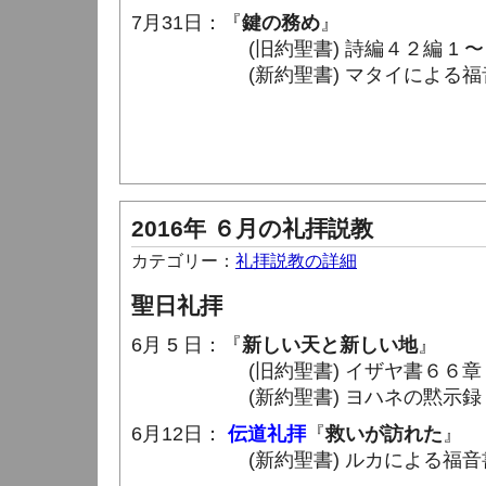
7月31日：『
鍵の務め
』
(旧約聖書) 詩編４２編 1 〜 4
(新約聖書) マタイによる福音書１６
2016年 ６月の礼拝説教
カテゴリー：
礼拝説教の詳細
聖日礼拝
6月 5 日：『
新しい天と新しい地
』
(旧約聖書) イザヤ書６６章 18 
(新約聖書) ヨハネの黙示録２１章 
6月12日：
伝道礼拝
『
救いが訪れた
』
(新約聖書) ルカによる福音書１９章