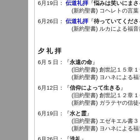
6月19日：
伝道礼拝
『
悩みは笑いにまさ
(新約聖書) コヘレトの言葉７章 1
6月26日：
伝道礼拝
『
待っていてくださ
(新約聖書) ルカによる福音書１３章
夕 礼 拝
6月 5 日：『
永遠の命
』
(旧約聖書) 創世記１５章 1 〜 
(新約聖書) ヨハネによる福音書３章
6月12日：『
信仰によって生きる
』
(旧約聖書) 創世記１２章 1 〜 
(新約聖書) ガラテヤの信徒への手紙
6月19日：『
水と霊
』
(旧約聖書) エゼキエル書３６章 2
(新約聖書) ヨハネによる福音書３章
6月26日：『
洗礼
』