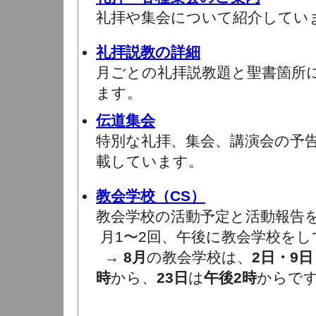
礼拝や集会について紹介してい
礼拝説教の詳細
月ごとの礼拝説教題と聖書箇所
ます。
伝道集会
特別な礼拝、集会、講演会の予
載しています。
教会学校（CS）
教会学校の活動予定と活動報告
月1〜2回、午後に教会学校をし
→
8月
の教会学校は、
2日・9日
時
から、
23日
は
午後2時
からで