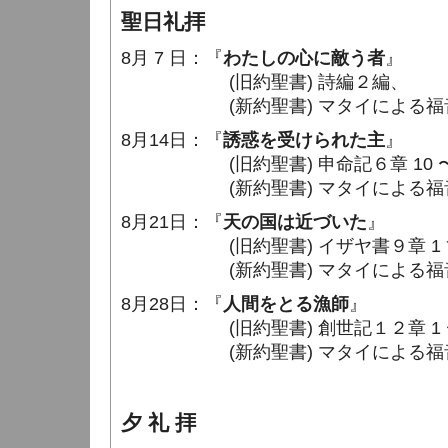
聖日礼拝
8月 7 日：『
わたしの心に敵う者
』
(旧約聖書) 詩編２編、
(新約聖書) マタイによる福音書３章
8月14日：『
誘惑を受けられた主
』
(旧約聖書) 申命記６章 10 〜 
(新約聖書) マタイによる福音書４章
8月21日：『
天の国は近づいた
』
(旧約聖書) イザヤ書９章 1 
(新約聖書) マタイによる福音書４章
8月28日：『
人間をとる漁師
』
(旧約聖書) 創世記１２章 1 〜 
(新約聖書) マタイによる福音書４章
夕 礼 拝