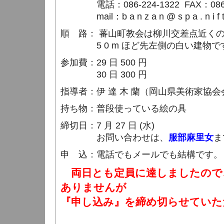
電話：086-224-1322
FAX：
08
mail：b a n z a n @ s p a . n i f t 
順 路： 蕃山町教会は柳川交差点近く
5 0 m ほど先左側の白い建物で
参加費：
29 日
500 円
30 日
300 円
指導者：
伊 達 木 蘭（
岡山県美術家協会
持ち物：
普段使っている絵の具
締
切日：
7 月 27 日 (水)
お問い合わせは、
服部麻里女
ま
申 込：電話でもメールでも結構です。
両日とも定員に達しましたので
ありませんが
『
申し込み』
を締め切らせてい