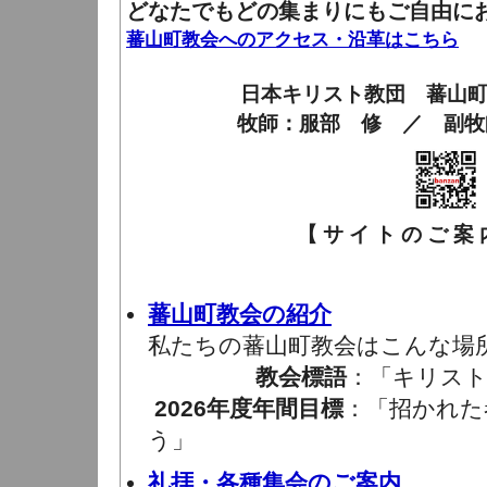
どなたでもどの集まりにもご自由に
蕃山町教会へのアクセス・沿革はこちら
日本キリスト教団 蕃山
牧師：服部 修 ／ 副牧
【 サ イ ト の ご 案 内
蕃山町教会の紹介
私たちの蕃山町教会はこんな場
教会標語
：「キリスト
2026年度年間目標
：「招かれた
う」
礼拝・各種集会のご案内