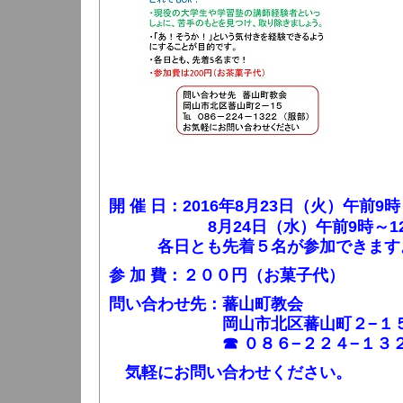
開 催 日：
2016年8月23日（火）
午前9時
8月24日（水）
午前9時～1
各日とも先着５名が参加できます
参 加 費：２００円（お菓子代）
問い合わせ先：蕃山町教会
岡山市北区蕃山町２−１
☎︎ ０８６−２２４−１３２
気軽にお問い合わせください。