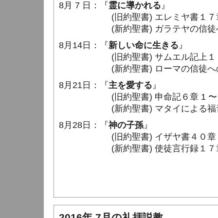
8月 7 日：『
霊に導かれる
』
(旧約聖書) エレミヤ書１７章 1 
(新約聖書) ガラテヤの信徒への手紙
8月14日：『
新しい命に生きる
』
(旧約聖書) サムエル記上１５章 2
(新約聖書) ローマの信徒への手紙６
8月21日：『
主を愛する
』
(旧約聖書) 申命記６章 1 〜 5
(新約聖書) マタイによる福音書２２
8月28日：『
神の子孫
』
(旧約聖書) イザヤ書４０章 18 
(新約聖書) 使徒言行録１７章 19
2016年 7月の礼拝説教