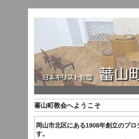
蕃山町教会へようこそ
岡山市北区にある1908年創立のプ
す。