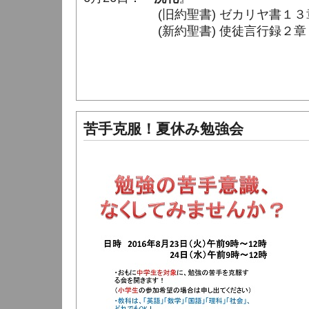
(旧約聖書) ゼカリヤ書１３章 1 
(新約聖書) 使徒言行録２章 36 
苦手克服！夏休み勉強会