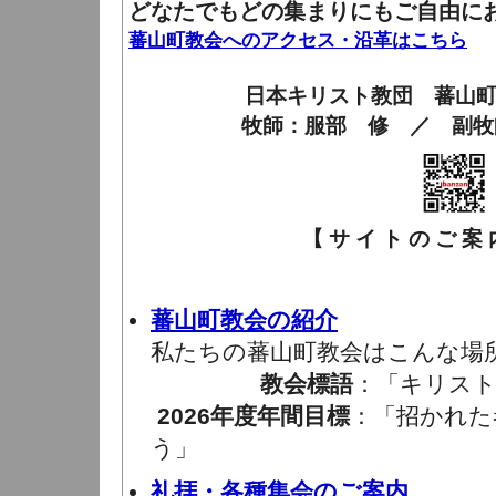
どなたでもどの集まりにもご自由に
蕃山町教会へのアクセス・沿革はこちら
日本キリスト教団 蕃山
牧師：服部 修 ／ 副牧
【 サ イ ト の ご 案 内
蕃山町教会の紹介
私たちの蕃山町教会はこんな場
教会標語
：「キリスト
2026年度年間目標
：「招かれた
う」
礼拝・各種集会のご案内