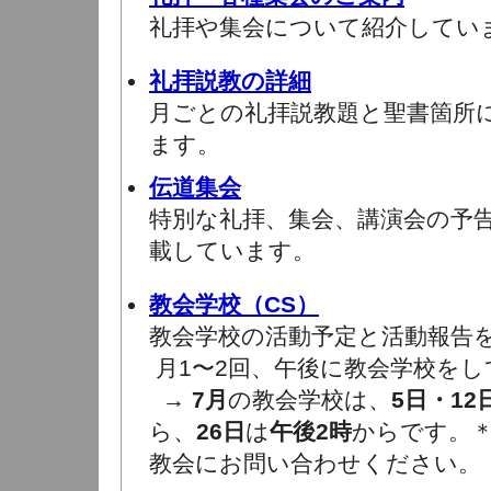
礼拝や集会について紹介してい
礼拝説教の詳細
月ごとの礼拝説教題と聖書箇所
ます。
伝道集会
特別な礼拝、集会、講演会の予
載しています。
教会学校（CS）
教会学校の活動予定と活動報告
月1〜2回、午後に教会学校をし
→
7月
の教会学校は、
5日・12
ら、
26日
は
午後2時
からです。
教会にお問い合わせください。