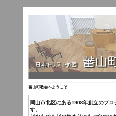
蕃山町教会へようこそ
岡山市北区にある1908年創立のプ
す。