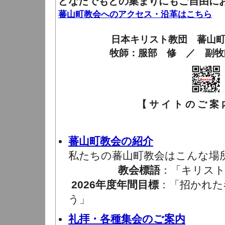
どなたでもどの集まりにもご自由に
蕃山町教会へのアクセス・沿革はこちら
日本キリスト教団 蕃山
牧師：服部 修 ／ 副牧
【 サ イ ト の ご 案 内
蕃山町教会の紹介
私たちの蕃山町教会はこんな場
教会標語
：「キリスト
2026年度年間目標
：「招かれた
う」
礼拝・各種集会のご案内