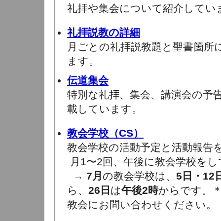
礼拝や集会について紹介してい
礼拝説教の詳細
月ごとの礼拝説教題と聖書箇所
ます。
伝道集会
特別な礼拝、集会、講演会の予
載しています。
教会学校（CS）
教会学校の活動予定と活動報告
月1〜2回、午後に教会学校をし
→
7月
の教会学校は、
5日・12
ら、
26日
は
午後2時
からです。
教会にお問い合わせください。