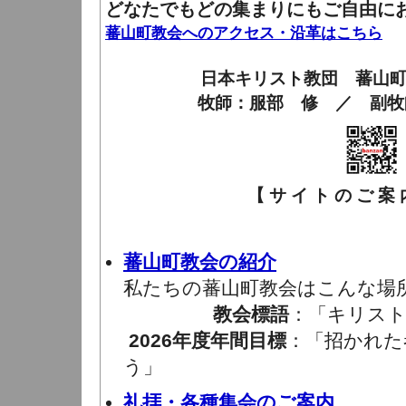
どなたでもどの集まりにもご自由に
蕃山町教会へのアクセス・沿革はこちら
日本キリスト教団 蕃山
牧師：服部 修 ／ 副牧
【 サ イ ト の ご 案 内
蕃山町教会の紹介
私たちの蕃山町教会はこんな場
教会標語
：「キリスト
2026年度年間目標
：「招かれた
う」
礼拝・各種集会のご案内