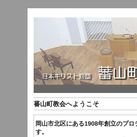
蕃山町教会へようこそ
岡山市北区にある1908年創立のプ
す。