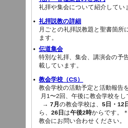
礼拝や集会について紹介してい
礼拝説教の詳細
月ごとの礼拝説教題と聖書箇所
ます。
伝道集会
特別な礼拝、集会、講演会の予
載しています。
教会学校（CS）
教会学校の活動予定と活動報告
月1〜2回、午後に教会学校をし
→
7月
の教会学校は、
5日・12
ら、
26日
は
午後2時
からです。
教会にお問い合わせください。