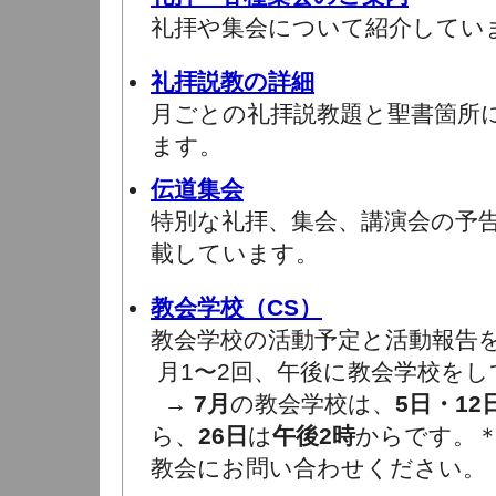
礼拝や集会について紹介してい
礼拝説教の詳細
月ごとの礼拝説教題と聖書箇所
ます。
伝道集会
特別な礼拝、集会、講演会の予
載しています。
教会学校（CS）
教会学校の活動予定と活動報告
月1〜2回、午後に教会学校をし
→
7月
の教会学校は、
5日・12
ら、
26日
は
午後2時
からです。
教会にお問い合わせください。