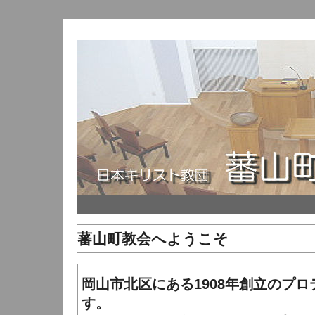
蕃山町教会へようこそ
岡山市北区にある1908年創立のプ
す。