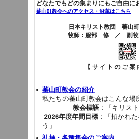
どなたでもどの集まりにもご自由に
蕃山町教会へのアクセス・沿革はこちら
日本キリスト教団 蕃山
牧師：服部 修 ／ 副牧
【 サ イ ト の ご 案 内
蕃山町教会の紹介
私たちの蕃山町教会はこんな場
教会標語
：「キリスト
2026年度年間目標
：「招かれた
う」
礼拝・各種集会のご案内