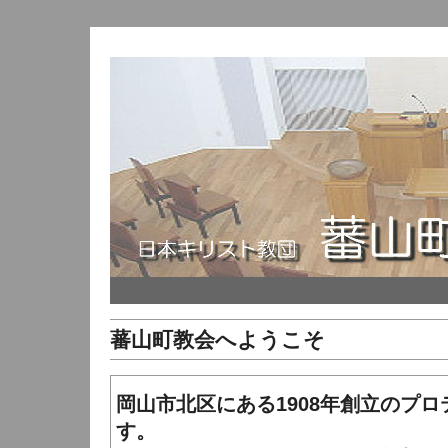
蕃山町教会へようこそ
岡山市北区にある1908年創立のプ
す。