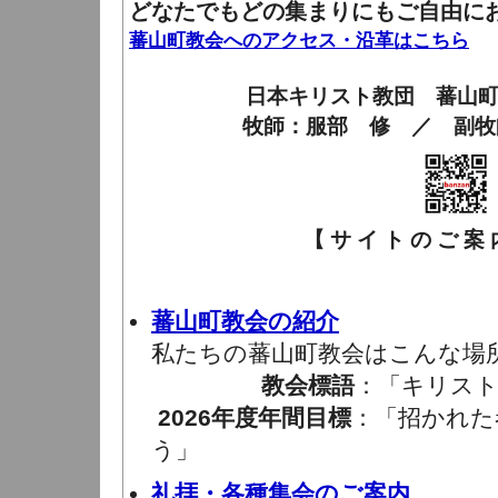
どなたでもどの集まりにもご自由に
蕃山町教会へのアクセス・沿革はこちら
日本キリスト教団 蕃山
牧師：服部 修 ／ 副牧
【 サ イ ト の ご 案 内
蕃山町教会の紹介
私たちの蕃山町教会はこんな場
教会標語
：「キリスト
2026年度年間目標
：「招かれた
う」
礼拝・各種集会のご案内