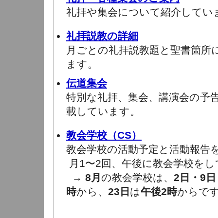
礼拝や集会について紹介してい
礼拝説教の詳細
月ごとの礼拝説教題と聖書箇所
ます。
伝道集会
特別な礼拝、集会、講演会の予
載しています。
教会学校（CS）
教会学校の活動予定と活動報告
月1〜2回、午後に教会学校をし
→
8月
の教会学校は、
2日・9日
時
から、
23日
は
午後2時
からで