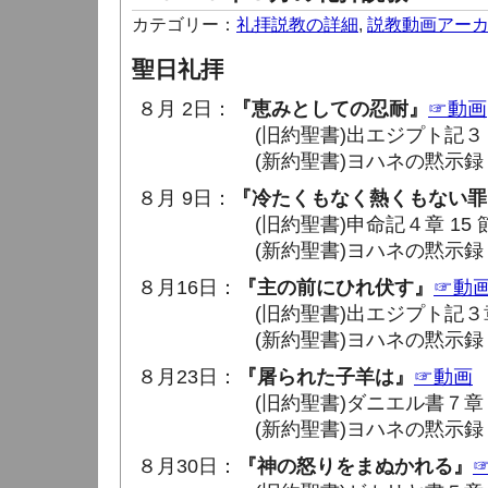
カテゴリー：
礼拝説教の詳細
,
説教動画アー
聖日礼拝
８月 2日：
『恵みとしての忍耐』
☞動画
(旧約聖書)出エジプト記３４章 4
(新約聖書)ヨハネの黙示録３章 7
８月 9日：
『冷たくもなく熱くもない罪
(旧約聖書)申命記４章 15 節 ～
(新約聖書)ヨハネの黙示録３章 14
８月16日：
『主の前にひれ伏す』
☞動
(旧約聖書)出エジプト記３章 4 
(新約聖書)ヨハネの黙示録４章 1
８月23日：
『屠られた子羊は』
☞動画
(旧約聖書)ダニエル書７章 13 
(新約聖書)ヨハネの黙示録５章 1
８月30日：
『神の怒りをまぬかれる』