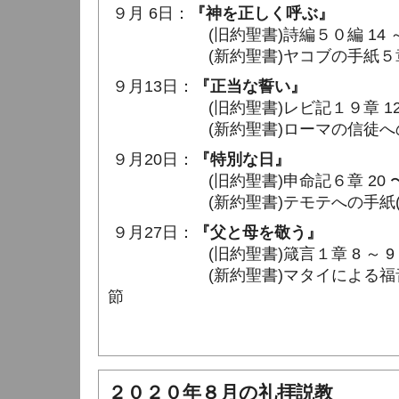
９月 6日：
『神を正しく呼ぶ』
(旧約聖書)詩編５０編 14 ～ 
(新約聖書)ヤコブの手紙５章 
９月13日：
『正当な誓い』
(旧約聖書)レビ記１９章 12
(新約聖書)ローマの信徒への手紙１
９月20日：
『特別な日』
(旧約聖書)申命記６章 20 〜 
(新約聖書)テモテへの手紙(一)２章
９月27日：
『父と母を敬う』
(旧約聖書)箴言１章 8 ～ 9
(新約聖書)マタイによる福音書２２
節
２０２０年８月の礼拝説教