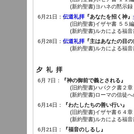
(新約聖書)ヨハネの黙示録 ２章 
6月21日：
伝道礼拝
『あなたを招く神』
(旧約聖書)イザヤ書 ５５編 6 
(新約聖書)ルカによる福音書 １４章
6月28日：
伝道礼拝
『主はあなたの目の
(新約聖書)ルカによる福音書 １６章
夕 礼 拝
6月 7日：
『神の御前で義とされる』
(旧約聖書)ハバクク書２章 1 ～
(新約聖書)ローマの信徒への手紙３
6月14日：
『わたしたちの善い行い』
(旧約聖書)イザヤ書６４章 5 ～
(新約聖書)ルカによる福音書１７章
6月21日：
『福音のしるし』