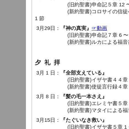
(旧約聖書)申命記５章 12 〜 
(新約聖書)コロサイの信徒への手
1 節
3月29日：
『神の真実』
☞動画
(旧約聖書)申命記７章 6 〜 8
(新約聖書)ルカによる福音書２２章
夕 礼 拝
3月 1 日：
『全部支えている』
(旧約聖書)イザヤ書４４章 24 
(新約聖書)使徒言行録４章 23 
3月 8 日：
『髪の毛一本さえ』
(旧約聖書)エレミヤ書５章 20 
(新約聖書)マタイによる福音書１０
3月15日：
『たぐいなき救い』
(旧約聖書)イザヤ書５章 1 〜 