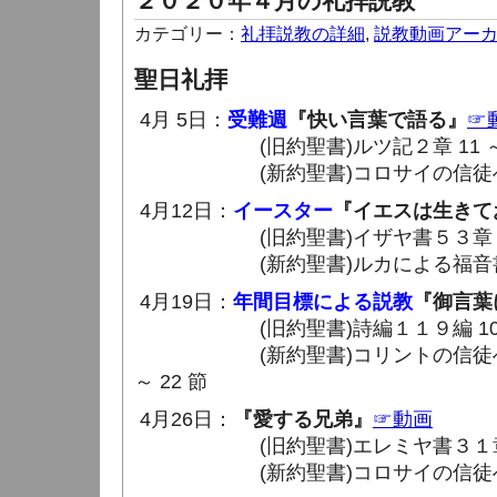
２０２０年４月の礼拝説教
カテゴリー：
礼拝説教の詳細
,
説教動画アー
聖日礼拝
4月 5日：
受難週
『快い言葉で語る』
☞
(旧約聖書)ルツ記２章 11 ～ 
(新約聖書)コロサイの信徒への手紙
4月12日：
イースター
『イエスは生きて
(旧約聖書)イザヤ書５３章 11 
(新約聖書)ルカによる福音書２４章 
4月19日：
年間目標による説教
『御言葉
(旧約聖書)詩編１１９編 105 節 
(新約聖書)コリントの信徒への手紙
～ 22 節
4月26日：
『愛する兄弟』
☞動画
(旧約聖書)エレミヤ書３１章 
(新約聖書)コロサイの信徒への手紙