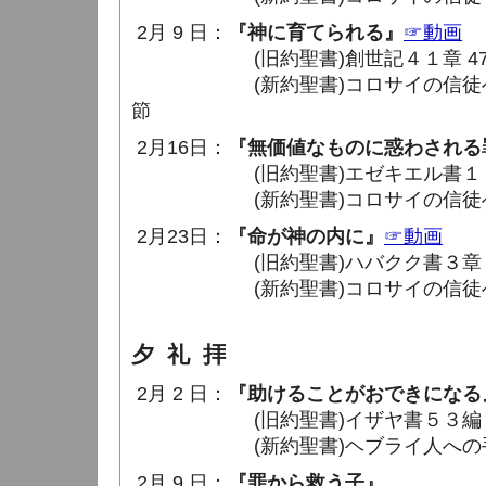
2月 9 日：
『神に育てられる』
☞動画
(旧約聖書)創世記４１章 47 ～
(新約聖書)コロサイの信徒への手紙
節
2月16日：
『無価値なものに惑わされる
(旧約聖書)エゼキエル書１３章 8
(新約聖書)コロサイの信徒への手紙
2月23日：
『命が神の内に』
☞動画
(旧約聖書)ハバクク書３章 1 〜
(新約聖書)コロサイの信徒への手紙
夕 礼 拝
2月 2 日：
『助けることがおできになる
(旧約聖書)イザヤ書５３編 1 ～
(新約聖書)ヘブライ人への手紙２章
2月 9 日：
『罪から救う子』