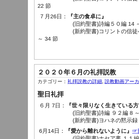
22 節
７月26日：
『主の食卓に』
(旧約聖書)詩編５０編 14 ～
(新約聖書)コリントの信徒への手紙
～ 34 節
２０２０年６月の礼拝説教
カテゴリー：
礼拝説教の詳細
,
説教動画アー
聖日礼拝
６月 7日：
『世々限りなく生きている方
(旧約聖書)詩編 ９２編 8 ～ 1
(新約聖書)ヨハネの黙示録 １章 9
6月14日：
『愛から離れないように』
☞
(旧約聖書)ホセア書 １１編 8 