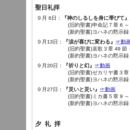
聖日礼拝
９月 6日：
『神のしるしを身に帯びて』
(旧約聖書)申命記７章 6 ～ 8
(新約聖書)ヨハネの黙示録７章 1
９月13日：
『涙が喜びに変わる』
☞動
(旧約聖書)哀歌３章 49 節 ～ 
(新約聖書)ヨハネの黙示録７章 9 
９月20日：
『祈りと幻』
☞動画
(旧約聖書)ゼカリヤ書３章 1 ～
(新約聖書)ヨハネの黙示録８章 1
９月27日：
『災いと災い』
☞動画
(旧約聖書)ミカ書５章 9 ～ 1
(新約聖書)ヨハネの黙示録９章 1
夕 礼 拝