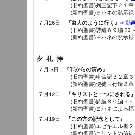
(旧約聖書)列王記下２１章 1 ～
(新約聖書)ヨハネの黙示録２章 1
７月26日：
『盗人のように行く』
☞動
(旧約聖書)詩編６９編 23 ～ 
(新約聖書)ヨハネの黙示録３章 1
夕 礼 拝
７月 5日：
『罪からの清め』
(旧約聖書)申命記３２章 3 ～ 
(新約聖書)使徒言行録２章 37 
７月12日：
『キリストと一つにされる
(旧約聖書)詩編８０編 9 ～ 1
(新約聖書)ヨハネによる福音書６章
７月19日：
『この方の記念として』
(旧約聖書)エゼキエル書２２章 1
(新約聖書)コリントの信徒への手紙