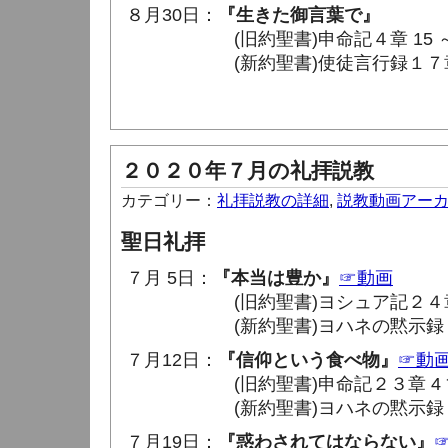
８月30日：
『生きた御言葉で』
(旧約聖書)申命記４章 15 ～
(新約聖書)使徒言行録１７章 22 
２０２０年７月の礼拝説教
カテゴリー：
礼拝説教の詳細
,
説教動画アー
聖日礼拝
７月 5日：
『本当は豊か』
☞動画
(旧約聖書)ヨシュア記２４章 11
(新約聖書)ヨハネの黙示録２章 8
７月12日：
『信仰という食べ物』
☞動
(旧約聖書)申命記２３章 4 節 
(新約聖書)ヨハネの黙示録２章 12
７月19日：
『惑わされてはならない』