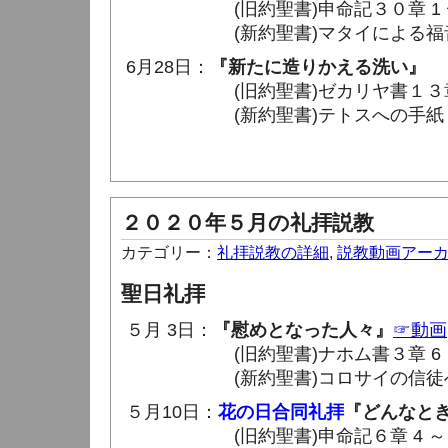
(旧約聖書)申命記３０章 1 〜 
(新約聖書)マタイによる福音書２６
6月28日：
『新たに造りかえる洗い』
(旧約聖書)ゼカリヤ書１３章 
(新約聖書)テトスへの手紙３章 1
２０２０年５月の礼拝説教
カテゴリー：
礼拝説教の詳細
,
説教動画アー
聖日礼拝
５月 3日：
『慰めとなった人々』
☞動画
(旧約聖書)ナホム書３章 6 ～ 
(新約聖書)コロサイの信徒への手紙
５月10日：
花の日合同礼拝
『どんなと
(旧約聖書)申命記６章 4 ～ 1