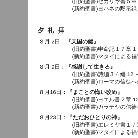
(旧約聖書)ゼカリヤ書５章 1 ～
(新約聖書)ヨハネの黙示録６章 1
夕 礼 拝
８月 2日：
『天国の鍵』
(旧約聖書)申命記１７章 1 ～ 
(新約聖書)マタイによる福音書１８
８月 9日：
『感謝して生きる』
(旧約聖書)詩編３４編 12 ～ 
(新約聖書)ローマの信徒への手紙１
８月16日：
『まことの悔い改め』
(旧約聖書)ヨエル書２章 12 〜
(新約聖書)ガラテヤの信徒への手紙
８月23日：
『ただおひとりの神』
(旧約聖書)エレミヤ書１７章 
(新約聖書)マタイによる福音書４章 