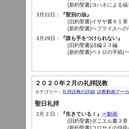
(新約聖書)ヨハネによる福音書１５
3月22日：
『聖別の油』
(旧約聖書)イザヤ書６１章 1
(新約聖書)ヘブライ人への手紙１０
3月29日：
『誰も手をつけられない』
(旧約聖書)詩編２３編
(新約聖書)ペトロの手紙(一)１章 
２０２０年２月の礼拝説教
カテゴリー：
礼拝説教の詳細
,
説教動画アー
聖日礼拝
2月 2 日：
『生きている！』
☞動画
(旧約聖書)ダニエル書３章 24 
(新約聖書)コロサイの信徒への手紙