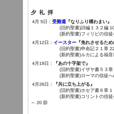
夕 礼 拝
4月 5日：
受難週
『なりふり構わまい』
(旧約聖書)詩編１３２編 10 ～
(新約聖書)フィリピの信徒への手紙
4月12日：
イースター
『免れさせるため
(旧約聖書)申命記２１章 22 ～
(新約聖書)ルカによる福音書２３章
4月19日：
『あの十字架で』
(旧約聖書)イザヤ書５３章 6 〜
(新約聖書)ローマの信徒への手紙６
4月26日：
『共に立ち上がる』
(旧約聖書)ホセア書６章 1 
(新約聖書)コリントの信徒への手紙
～ 20 節