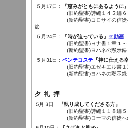
５月17日：
『恵みがともにあるように
(旧約聖書)詩編１４２編 6 節 
(新約聖書)コロサイの信徒への手紙
節
５月24日：
『時が迫っている』
☞動画
(旧約聖書)ヨナ書１章 1 ～ 3
(新約聖書)ヨハネの黙示録１章 1
５月31日：
ペンテコステ
『神に仕える
(旧約聖書)エゼキエル書１章 26
(新約聖書)ヨハネの黙示録１章 4
夕 礼 拝
5月 3日：
『執り成してくださる方』
(旧約聖書)詩編１１８編 5 ～ 
(新約聖書)ローマの信徒への手紙８
5月10日：
『さばきと慰め』