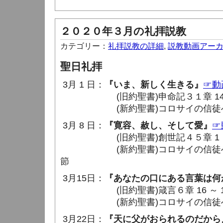
２０２０年３月の礼拝説教
カテゴリー：
礼拝説教の詳細
,
説教動画アー
聖日礼拝
3月 1 日：
『いま、新しく生きる』
☞動
(旧約聖書)申命記３１章 14 ～
(新約聖書)コロサイの信徒への手紙
3月 8 日：
『寛容、赦し、そして愛』
☞
(旧約聖書)創世記４５章 1 ～ 
(新約聖書)コロサイの信徒への手紙
節
3月15日：
『あなたの口にある言葉は何
(旧約聖書)箴言６章 16 ～ 1
(新約聖書)コロサイの信徒への手紙
3月22日：
『天に父がおられるのだから