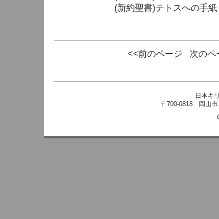
(新約聖書)テトスへの手紙２章 1
<<前のページ
次のペ
日本キ
〒700-0818 岡山市北