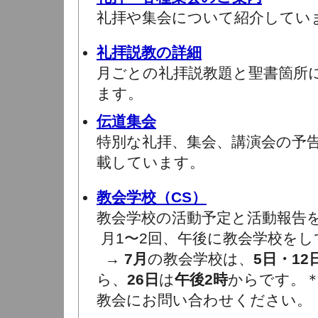
礼拝や集会について紹介してい
礼拝説教の詳細
月ごとの礼拝説教題と聖書箇所
ます。
伝道集会
特別な礼拝、集会、講演会の予
載しています。
教会学校（CS）
教会学校の活動予定と活動報告
月1〜2回、午後に教会学校をし
→
7月
の教会学校は、
5日・12
ら、
26日
は
午後2時
からです。
教会にお問い合わせください。