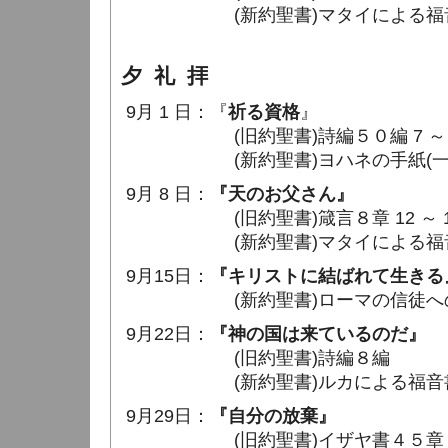
(新約聖書)マタイによる福音書２８
夕 礼 拝
9月 1 日：『
祈る資格
』
(旧約聖書)詩編５０編 7 ～ 1
(新約聖書)ヨハネの手紙(一)２章 
9月 8 日：
『天のお父さん』
(旧約聖書)箴言８章 12 ～ 1
(新約聖書)マタイによる福音書７章
9月15日：
『キリストに結ばれて生きる
(新約聖書)ローマの信徒への手紙６
9月22日：
『神の国は来ているのだ』
(旧約聖書)詩編８編
(新約聖書)ルカによる福音書１１章
9月29日：
『自分の放棄』
(旧約聖書)イザヤ書４５章 22 