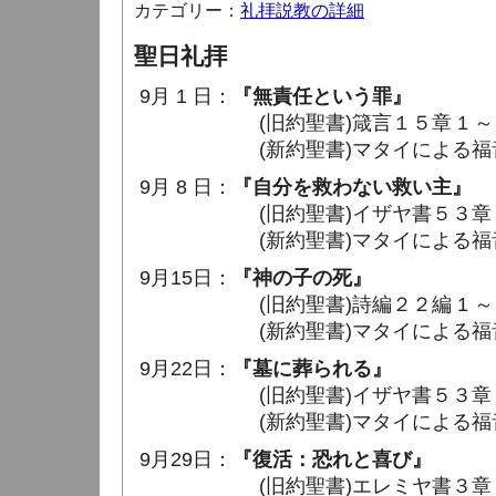
カテゴリー：
礼拝説教の詳細
聖日礼拝
9月 1 日：
『無責任という罪』
(旧約聖書)箴言１５章 1 ～ 3
(新約聖書)マタイによる福音書２７
9月 8 日：
『自分を救わない救い主』
(旧約聖書)イザヤ書５３章 1 
(新約聖書)マタイによる福音書２７
9月15日：
『神の子の死』
(旧約聖書)詩編２２編 1 ～ 
(新約聖書)マタイによる福音書
9月22日：
『墓に葬られる』
(旧約聖書)イザヤ
書５３章 
(新約聖書)マタイによる福音書２７
9月29日：
『復活：恐れと喜び』
(旧約聖書)
エレミヤ書３章 1