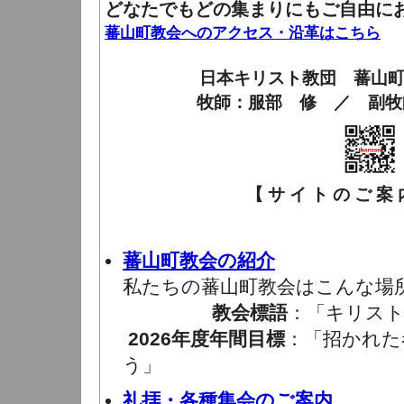
どなたでもどの集まりにもご自由に
蕃山町教会へのアクセス・沿革はこちら
日本キリスト教団 蕃山
牧師：服部 修 ／ 副牧
【 サ イ ト の ご 案 内
蕃山町教会の紹介
私たちの蕃山町教会はこんな場
教会標語
：「キリスト
2026年度年間目標
：「招かれた
う」
礼拝・各種集会のご案内