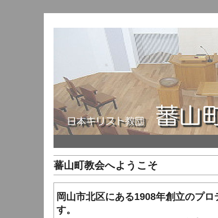
蕃山町教会へようこそ
岡山市北区にある1908年創立のプ
す。