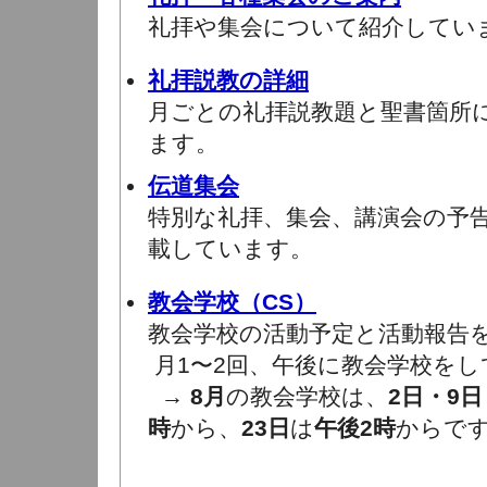
礼拝や集会について紹介してい
礼拝説教の詳細
月ごとの礼拝説教題と聖書箇所
ます。
伝道集会
特別な礼拝、集会、講演会の予
載しています。
教会学校（CS）
教会学校の活動予定と活動報告
月1〜2回、午後に教会学校をし
→
8月
の教会学校は、
2日・9日
時
から、
23日
は
午後2時
からで