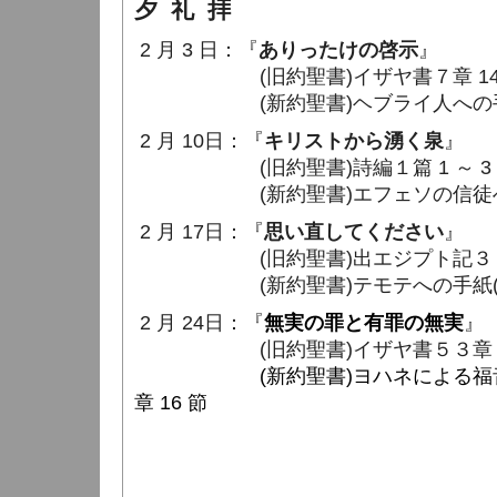
夕 礼 拝
2 月 3 日：『
ありったけの啓示
』
(旧約聖書)イザヤ書７章 14
(新約聖書)ヘブライ人への手紙１章
2 月 10日：『
キリストから湧く泉
』
(旧約聖書)詩編１篇 1 ～ 3 
(新約聖書)エフェソの信徒への手紙
2 月 17日：『
思い直してください
』
(旧約聖書)出エジプト記３２章 1
(新約聖書)テモテへの手紙(一)２章
2 月 24日：『
無実の罪と有罪の無実
』
(旧約聖書)イザヤ書５３章 1
(新約聖書)ヨハネによる福音書１８
章 16 節