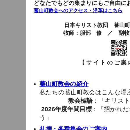
どなたでもどの集まりにもご自由に
蕃山町教会へのアクセス・沿革はこちら
日本キリスト教団 蕃山
牧師：服部 修 ／ 副牧
【 サ イ ト の ご 案 内
蕃山町教会の紹介
私たちの蕃山町教会はこんな場
教会標語
：「キリスト
2026年度年間目標
：「招かれた
う」
礼拝・各種集会のご案内