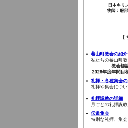
日本キリ
牧師：服部
【 サ イ ト 
蕃山町教会の紹介
私たちの蕃山町教
教会標
2026年度年間目
礼拝・各種集会の
礼拝や集会につい
礼拝説教の詳細
月ごとの礼拝説教
伝道集会
特別な礼拝、集会