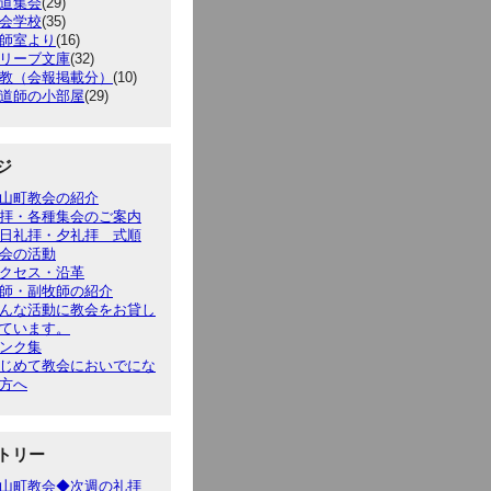
道集会
(29)
会学校
(35)
師室より
(16)
リーブ文庫
(32)
教（会報掲載分）
(10)
道師の小部屋
(29)
ジ
山町教会の紹介
拝・各種集会のご案内
日礼拝・夕礼拝 式順
会の活動
クセス・沿革
師・副牧師の紹介
んな活動に教会をお貸し
ています。
ンク集
じめて教会においでにな
方へ
トリー
山町教会◆次週の礼拝