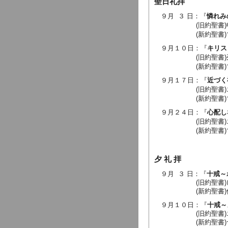
聖日礼拝
９
月 ３ 日
：『
憐れみ
(旧約聖書)
(新約聖書)マタイに
９月１０日
：『
キリス
(旧約聖書)
(新約聖書)マタイに
９月１７日
：『
近づく
(旧約聖書)
(新約聖書)マタイに
９月２４日
：『
心配し
(旧約聖書)
(新約聖書)マタイによ
夕 礼 拝
９
月 ３ 日：『
十戒～
(旧約聖書)
(新約聖書)
９月１０日：『
十戒～
(旧約聖書)エレミヤ
(新約聖書)ヤコブの