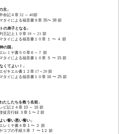
の主
』
申命記４章 32
～ 40
節
よる福音書９章 35〜 38 節
トの弟子となる
』
列王記上
１９
章
19
～
21
節
よる福音書１０章 １ 〜 ４ 節
神の国
』
エレミヤ書
５０
章６～７
節
よる福音書１０章 ５ 〜 15 節
なくてよい！
』
エゼキエル書１２章
17
～
20
節
る福音書１０章 16 〜 25 節
わたしたちを救う名前
』
レビ記２４章 10 ～ 16
節
使徒言行録 ３
章 1 〜 2 節
よい誓い悪い誓い
』
書４章 1 〜 ２ 節
手紙５章 ７ 〜 1２ 節