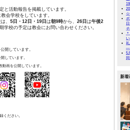
1
2
定と活動報告を掲載しています。
☆
に教会学校をしています。
ボ
校は、
5日・12日・19日
は
朝9時
から、
26日
は
午後2
日
期学校の予定は教会にお問い合わせください。
そ
＊
い
礼
―
を公開しています。
5
公開しています。
同
教動画を公開しています。
新着
。
登録ください。