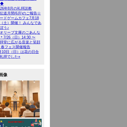
9◆
026年8月の礼拝説教
伝道月間(6月)のご報告☆
ードゲームカフェ7月18
（土）開催！ みんなであ
ぼう♪
オリーブ文庫のごあんな
＊7/26（日）14:30 〜
拝堂に広がる音楽と笑顔
 春フェス開催報告
月10日（日）は花の日合
礼拝でした⭐︎
画像