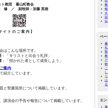
伝
スト教団 蕃山町教会
教
 修 ／ 副牧師：加藤 英徳
牧
オ
説
伝
の ご 案 内 】
ペー
蕃
礼
会はこんな場所です。
聖
語
：「キリストと出会う礼拝」
教
ア
標
：「招かれた者として成長しよう」
牧
ご案内
こ
し
て紹介しています。
リ
は
る
題と聖書箇所について掲載しています。
エン
、講演会の予告や報告について掲載しています。
蕃