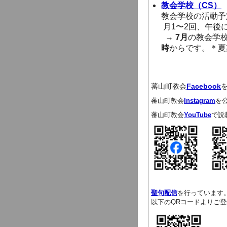
教会学校（CS）
教会学校の活動予
月1〜2回、午後
→
7月
の教会学
時
からです。＊夏
蕃山町教会
Facebook
蕃山町教会
Instagram
を
蕃山町教会
YouTube
で説
聖句配信
を行っています
以下のQRコードよりご