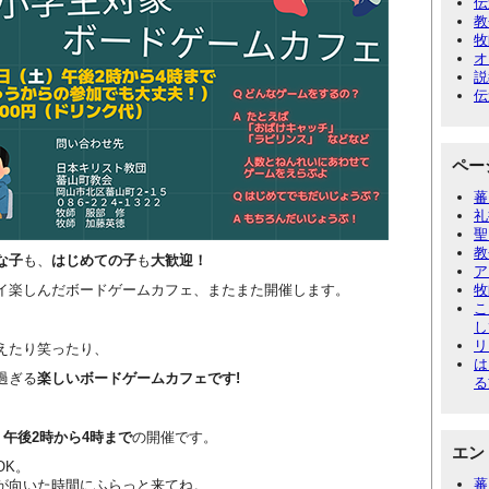
伝
教
牧
オ
説
伝
ペー
蕃
礼
聖
教
な子
も、
はじめての子
も
大歓迎！
ア
イ楽しんだボードゲームカフェ、またまた開催します。
牧
こ
し
リ
えたり笑ったり、
は
過ぎる
楽しいボードゲームカフェです!
る
）午後2時から4時まで
の開催です。
エン
OK。
蕃
が向いた時間にふらっと来てね。