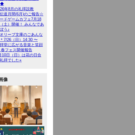
9◆
026年8月の礼拝説教
伝道月間(6月)のご報告☆
ードゲームカフェ7月18
（土）開催！ みんなであ
ぼう♪
オリーブ文庫のごあんな
＊7/26（日）14:30 〜
拝堂に広がる音楽と笑顔
 春フェス開催報告
月10日（日）は花の日合
礼拝でした⭐︎
画像