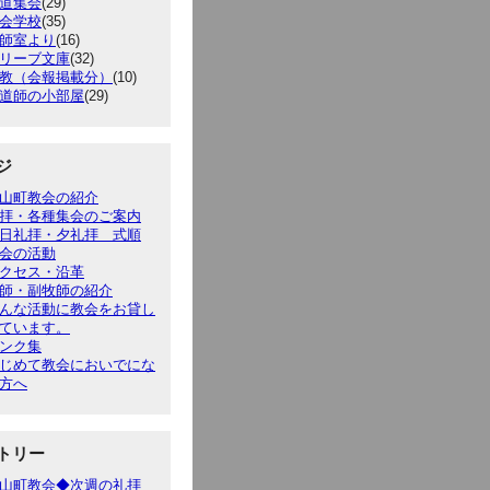
道集会
(29)
会学校
(35)
師室より
(16)
リーブ文庫
(32)
教（会報掲載分）
(10)
道師の小部屋
(29)
ジ
山町教会の紹介
拝・各種集会のご案内
日礼拝・夕礼拝 式順
会の活動
クセス・沿革
師・副牧師の紹介
んな活動に教会をお貸し
ています。
ンク集
じめて教会においでにな
方へ
トリー
山町教会◆次週の礼拝