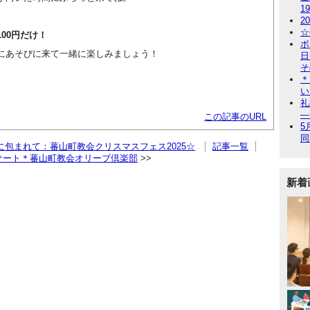
1
2
☆
00円だけ！
ボ
にあそびに来て一緒に楽しみましょう！
日
そ
＊
い
礼
―
この記事のURL
5
同
包まれて：蕃山町教会クリスマスフェス2025☆
記事一覧
ンサート＊蕃山町教会オリーブ倶楽部
新着