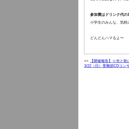
参加費はドリンク代の1
小学生のみんな、気軽
どんどんハマるよ〜
【開催報告】☆光と歌に
3/22（日）受難節CDコ