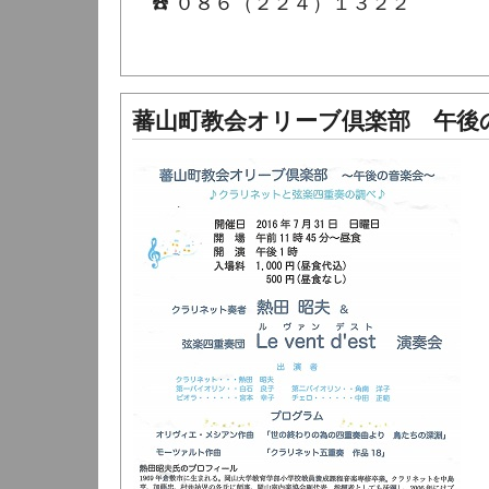
☎️ ０８６（２２４）１３２２
蕃山町教会オリーブ倶楽部 午後