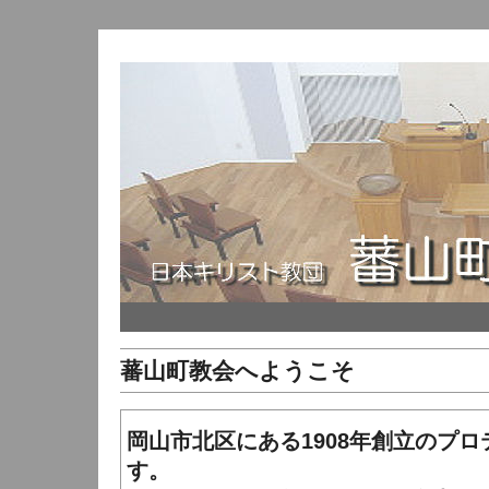
蕃山町教会へようこそ
岡山市北区にある1908年創立のプ
す。