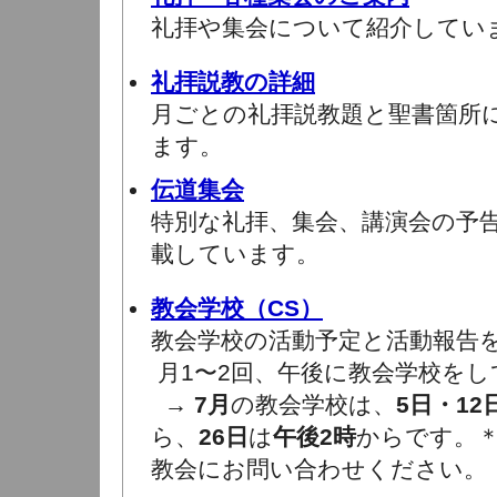
礼拝や集会について紹介してい
礼拝説教の詳細
月ごとの礼拝説教題と聖書箇所
ます。
伝道集会
特別な礼拝、集会、講演会の予
載しています。
教会学校（CS）
教会学校の活動予定と活動報告
月1〜2回、午後に教会学校をし
→
7月
の教会学校は、
5日・12
ら、
26日
は
午後2時
からです。
教会にお問い合わせください。