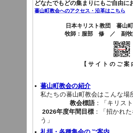
どなたでもどの集まりにもご自由に
蕃山町教会へのアクセス・沿革はこちら
日本キリスト教団 蕃山
牧師：服部 修 ／ 副牧
【 サ イ ト の ご 案 内
蕃山町教会の紹介
私たちの蕃山町教会はこんな場
教会標語
：「キリスト
2026年度年間目標
：「招かれた
う」
礼拝・各種集会のご案内