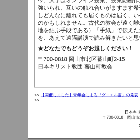
今、大学はオンライン授業、
授業動画作
強いられ、
互いの触れ合いがますます希
しどんなに離れても届くものは届く、
い
のかもしれません。
古代の教会が遠く離
地を結ぶ手段である）
「手紙」で伝えた
を、
あえて遠隔講演で読み解きたいと思
★どなたでもどうぞお越しください！
〒700-0818 岡山市北区蕃山町2-15
日本キリスト教団 蕃山町教会
【開催しました】青年会による『ダニエル書』の発表
日本キ
〒700-0818 岡山市北