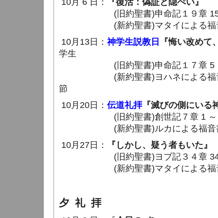
10月 6 日：
『復活：偽証と隠ぺい』
(旧約聖書)申命記１９章 15 ～
(新約聖書)マタイによる福音書２8章
10月13日：
神学生説教日
『悔い改めて
学生
(旧約聖書)申命記１７
章 5
(新約聖書)ヨハネによる福音書８章
節
10月20日：
伝道礼拝
『滅びの側にいる
(旧約聖書)創世記７章 1 ～ 
(新約聖書)ルカによる福音書２
10月27日：
『しかし、疑う者もいた』
(旧約聖書)ヨブ記３４
章 3
(新約聖書)マタイによる福音書２8章
夕 礼 拝