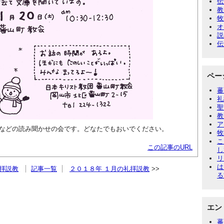
伝
教
牧
オ
説
伝
ペー
蕃
礼
聖
教
ア
などの読み聞かせの会です。どなたでもおいでください。
牧
こ
この記事のURL
し
リ
は
拝説教
記事一覧
２０１８年 １月の礼拝説教
る
エン
蕃