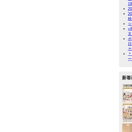
1
2
2
校
☆
⭐
文
ボ
日
そ
＊
ー
新着