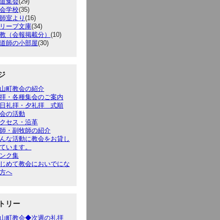
道集会
(29)
会学校
(35)
師室より
(16)
リーブ文庫
(34)
教（会報掲載分）
(10)
道師の小部屋
(30)
ジ
山町教会の紹介
拝・各種集会のご案内
日礼拝・夕礼拝 式順
会の活動
クセス・沿革
師・副牧師の紹介
んな活動に教会をお貸し
ています。
ンク集
じめて教会においでにな
方へ
トリー
山町教会◆次週の礼拝