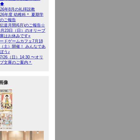
9◆
026年8月の礼拝説教
026年度 幼稚科＊ 夏期学
のご報告
伝道月間(6月)のご報告☆
︎8月23日（日）のオリーブ
庫はお休みです⭐︎
ードゲームカフェ7月18
（土）開催！ みんなであ
ぼう♪
7/26（日）14:30 〜オリ
ブ文庫のご案内＊
画像