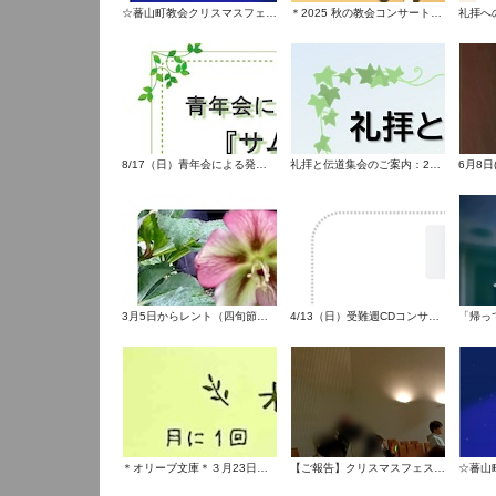
☆蕃山町教会クリスマスフェス2025☆
＊2025 秋の教会コンサート＊大盛況のうちに終了いたしました！
8/17（日）青年会による発表『サムエルへの主の呼びかけ』
礼拝と伝道集会のご案内：2025年6月11日、15日、22日
3月5日からレント（四旬節）です
4/13（日）受難週CDコンサート
＊オリーブ文庫＊３月23日（日）14:30-15:30
【ご報告】クリスマスフェス＊2024年12月7日