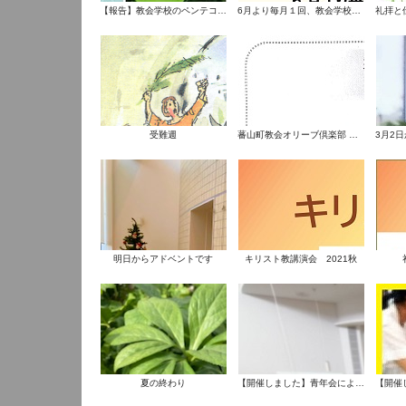
【報告】教会学校のペンテコステ2022
6月より毎月１回、教会学校の礼拝を午後にします。
受難週
蕃山町教会オリーブ倶楽部 ～受難週CDコンサート～
明日からアドベントです
キリスト教講演会 2021秋
夏の終わり
【開催しました】青年会による『アハブとイゼベル』の発表