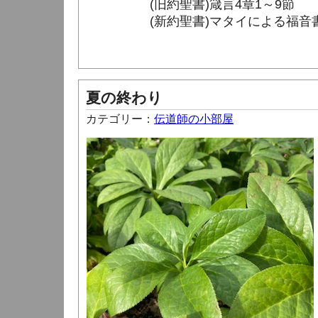
(旧約聖書)箴言4章1～9節
(新約聖書)マタイによる福音書1
夏の終わり
カテゴリー：
伝道師の小部屋