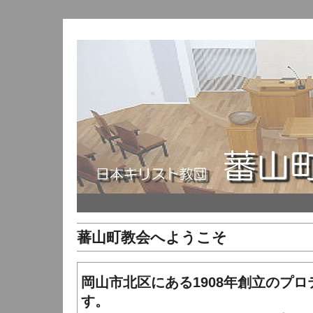
蕃山町教会へようこそ
岡山市北区にある1908年創立のプ
す。