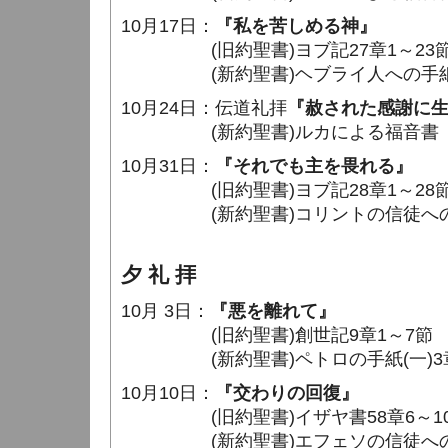
10月17日：
『私を苦しめる神』
(旧約聖書)ヨブ記27章1～23
(新約聖書)ヘブライ人への手紙12
10月24日：伝道礼拝
『赦された感謝に
(新約聖書)ルカによる福音書
10月31日：
『それでも主を畏れる』
(旧約聖書)ヨブ記28章1～28
(新約聖書)コリントの信徒への手紙(
夕 礼 拝
10月 3日：
『悪を離れて』
(旧約聖書)創世記9章1～7節
(新約聖書)ペトロの手紙(一)3章
10月10日：
『交わりの回復』
(旧約聖書)イザヤ書58章6～1
(新約聖書)エフェソの信徒への手