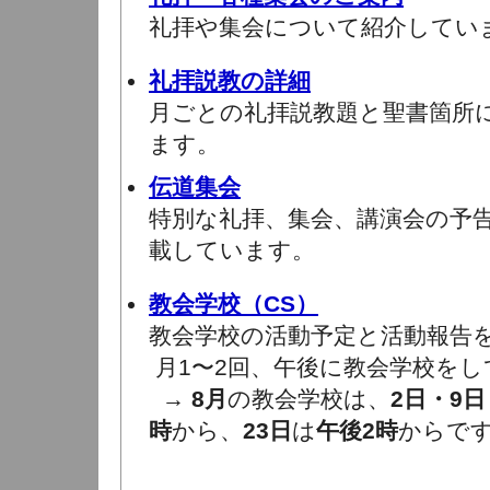
礼拝や集会について紹介してい
礼拝説教の詳細
月ごとの礼拝説教題と聖書箇所
ます。
伝道集会
特別な礼拝、集会、講演会の予
載しています。
教会学校（CS）
教会学校の活動予定と活動報告
月1〜2回、午後に教会学校をし
→
8月
の教会学校は、
2日・9日
時
から、
23日
は
午後2時
からで