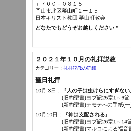
〒７００－０８１８
岡山市北区蕃山町２ー１５
日本キリスト教団 蕃山町教会
どなたでもどうぞお越しください＊
２０２１年１０月の礼拝説教
カテゴリー：
礼拝説教の詳細
聖日礼拝
10月 3日：
『人の子は虫けらにすぎない
(旧約聖書)ヨブ記25章1～6節
(新約聖書)テモテへの手紙(一)1章
10月10日：
『神は支配される』
(旧約聖書)ヨブ記26章1～14
(新約聖書)マルコによる福音書4章