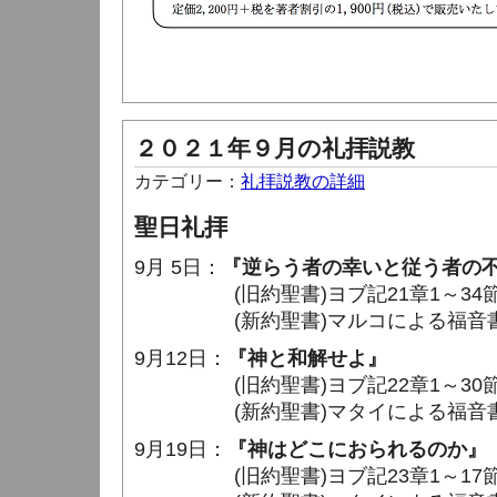
２０２１年９月の礼拝説教
カテゴリー：
礼拝説教の詳細
聖日礼拝
9月 5日：
『逆らう者の幸いと従う者の
(旧約聖書)ヨブ記21章1～34
(新約聖書)マルコによる福音書9章
9月12日：
『神と和解せよ』
(旧約聖書)ヨブ記22章1～30
(新約聖書)マタイによる福音書25
9月19日：
『神はどこにおられるのか』
(旧約聖書)ヨブ記23章1～17